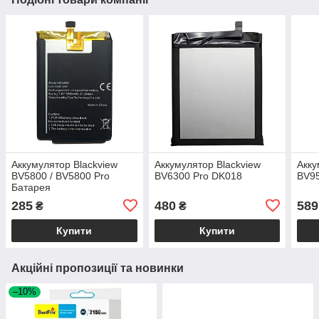
Аккумулятор Blackview
Аккумулятор Blackview
Акку
BV5800 / BV5800 Pro
BV6300 Pro DK018
BV95
Батарея
285
480
589
₴
₴
Купити
Купити
Акційні пропозиції та новинки
–10%