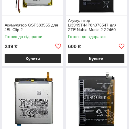
Акумулятор
Акумулятор GSP383555 для
Li3949T44P8h976547 для
JBL Clip 2
ZTE Nubia Music 2 Z2460
Готово до відправки
Готово до відправки
249
600
₴
₴
Купити
Купити