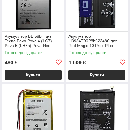
Акумулятор BL-58BT для
Акумулятор
Tecno Pova Pova 4 (LG7)
Li3934T90P8h623486 для
Pova 5 (LH7n) Pova Neo
Red Magic 10 Pro+ Plus
Готово до відправки
Готово до відправки
480
1 609
₴
₴
Купити
Купити