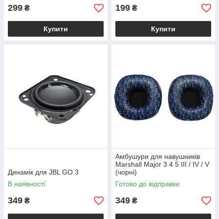
299
199
₴
₴
Купити
Купити
Амбушури для навушників
Marshall Major 3 4 5 III / IV / V
Динамік для JBL GO 3
(чорні)
В наявності
Готово до відправки
349
349
₴
₴