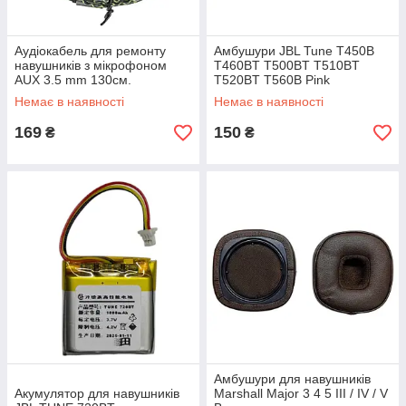
Аудіокабель для ремонту
Амбушури JBL Tune T450B
навушників з мікрофоном
T460BT T500BT T510BT
AUX 3.5 mm 130см.
T520BT T560B Pink
Немає в наявності
Немає в наявності
169
150
₴
₴
Амбушури для навушників
Акумулятор для навушників
Marshall Major 3 4 5 III / IV / V