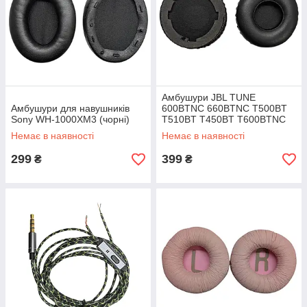
Амбушури JBL TUNE
Амбушури для навушників
600BTNC 660BTNC T500BT
Sony WH-1000XM3 (чорні)
T510BT T450BT T600BTNC
560BT T460BT Tune 670NC
Немає в наявності
Немає в наявності
(чорні)
299
399
₴
₴