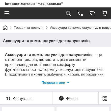
Інтернет-магазин "max-it.com.ua"
Товари та послуги
Аксесуари та комплектуючі для наву
Аксесуари та комплектуючі для навушників
Аксесуари та комплектуючі для навушників
— це
категорія товарів, що містить різні елементи,
призначені для поліпшення комфорту,
функціональності та терміну експлуатації навушників.
В асортимент входять амбушури, кабелі, перехідники,
тримачі, кейси, а також інші запасні частини й
Показати все
аксесуари. Ці товари підійдуть як для професійного
використання, так і для повсякденного застосування,
забезпечуючи максимально якісне звучання та
Сортування
0
Фільтри
зручність під час експлуатації навушників.