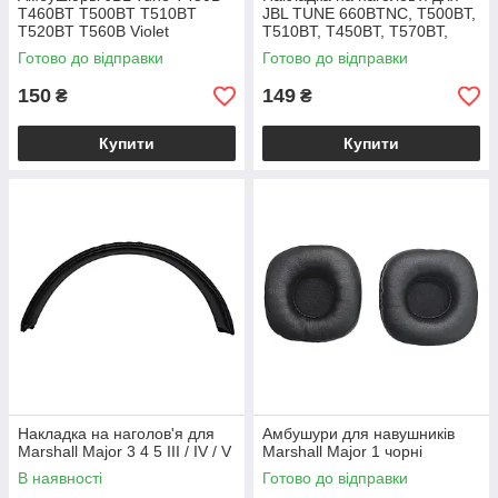
T460BT T500BT T510BT
JBL TUNE 660BTNC, T500BT,
T520BT T560B Violet
T510BT, T450BT, T570BT,
560BT, T460BT
Готово до відправки
Готово до відправки
150
149
₴
₴
Купити
Купити
Накладка на наголов'я для
Амбушури для навушників
Marshall Major 3 4 5 III / IV / V
Marshall Major 1 чорні
В наявності
Готово до відправки