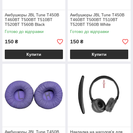
Амбушюры JBL Tune T450B
Амбушюры JBL Tune T450B
T460BT T500BT T510BT
T460BT T500BT T510BT
T520BT T560B Black
T520BT T560B White
Готово до відправки
Готово до відправки
150
150
₴
₴
Купити
Купити
Амбушюры JBL Tune T450B
Накладка на наголов'я для