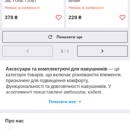
JBL TUNE 720BT
Brown
Немає в наявності
Немає в наявності
378
229
₴
₴
Показати ще
1
/ 2
Аксесуари та комплектуючі для навушників
— це
категорія товарів, що включає різноманітні елементи,
призначені для підвищення комфорту,
функціональності та довговічності навушників. У
асортименті представлені амбушури, кабелі,
перехідники, тримачі, кейси, а також інші запасні
Показати все
частини та аксесуари. Ці товари підходять як для
професійного використання, так і для щоденного
застосування, забезпечуючи якісне звучання та
Про нас
зручність у користуванні навушниками.