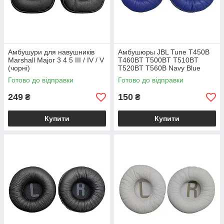
Амбушури для навушників
Амбушюры JBL Tune T450B
Marshall Major 3 4 5 III / IV / V
T460BT T500BT T510BT
(чорні)
T520BT T560B Navy Blue
Готово до відправки
Готово до відправки
249
150
₴
₴
Купити
Купити