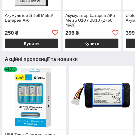
Акумулятор S-Tell M556/
Акумулятор батарея АКБ
Ulef
Батарея Акб
Meizu U10 / BU10 (2760
Акум
mAh)
250
296
399
₴
₴
Купити
Купити
Акційні пропозиції та новинки
–10%
USB Type-C акумулятори