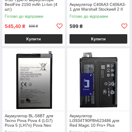
BestFire 2150 mAh Li-Ion (4
Акумулятор C406A3 C406A3-
шт.)
1 для Marshall Stockwell 2 II
Готово до відправки
Готово до відправки
545,40
599
₴
₴
606 ₴
Купити
Купити
Акумулятор BL-58BT для
Акумулятор
Tecno Pova Pova 4 (LG7)
Li3934T90P8h623486 для
Pova 5 (LH7n) Pova Neo
Red Magic 10 Pro+ Plus