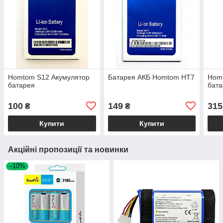
Homtom S12 Акумулятор
Батарея АКБ Homtom HT7
Hom
батарея
бат
100
149
315
₴
₴
Купити
Купити
Акційні пропозиції та новинки
–10%