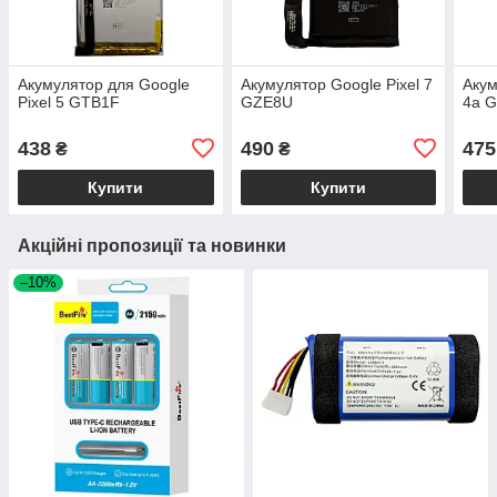
Акумулятор для Google
Акумулятор Google Pixel 7
Акум
Pixel 5 GTB1F
GZE8U
4a G
438
490
475
₴
₴
Купити
Купити
Акційні пропозиції та новинки
–10%