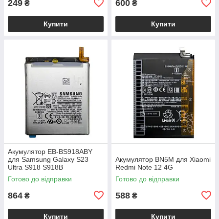
249
600
₴
₴
Купити
Купити
Акумулятор EB-BS918ABY
для Samsung Galaxy S23
Акумулятор BN5M для Xiaomi
Ultra S918 S918B
Redmi Note 12 4G
Готово до відправки
Готово до відправки
864
588
₴
₴
Купити
Купити