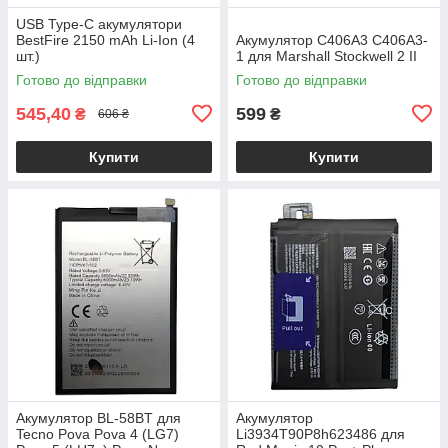
USB Type-C акумулятори
BestFire 2150 mAh Li-Ion (4
Акумулятор C406A3 C406A3-
шт.)
1 для Marshall Stockwell 2 II
Готово до відправки
Готово до відправки
545,40
599
₴
₴
606 ₴
Купити
Купити
Акумулятор BL-58BT для
Акумулятор
Tecno Pova Pova 4 (LG7)
Li3934T90P8h623486 для