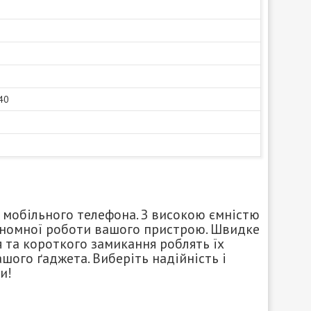
40
 мобільного телефона. З високою ємністю
тономної роботи вашого пристрою. Швидке
 та короткого замикання роблять їх
ого ґаджета. Виберіть надійність і
и!