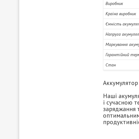
Виробник
Країна виробник
Ємність акумуля
Напруга акумуля
Маркування акум
Гарантійний тер
Стан
Аккумулятор
Наші акумул
і сучасною 
заряджання т
оптимальним
продуктивні