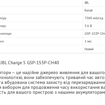
JBL
Китай
тору
7500 мА/год
тору
3.6 В
улятора
GSP-1S3P-CH
мін
1 міс
Новий
 JBL Charge 5 GSP-1S3P-CH40
ятори — це надійне джерело живлення для вашого
технологією, вони забезпечують тривалий час ав
а вбудована система захисту від перезаряджання
 вибором для продовження часу використання ваш
сть для вашого пристрою з нашими акумуляторам