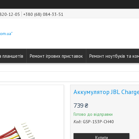
 820-12-05
+380 (68) 084-33-51
com.ua"
а планшетів
Ремонт ігрових приставок
Ремонт ноутбуків та ко
Аккумулятор JBL Charg
739 ₴
Готово до відправки
Код:
GSP-1S3P-CH40
Купити