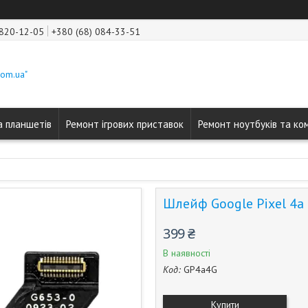
 820-12-05
+380 (68) 084-33-51
com.ua"
а планшетів
Ремонт ігрових приставок
Ремонт ноутбуків та ко
Шлейф Google Pixel 4a
399 ₴
В наявності
Код:
GP4a4G
Купити