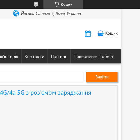
Кошик
Йосипа Сліпого 3, Львів, Україна
Кошик
мп'ютерів
Контакти
Про нас
Повернення і обмін
Знайти
 4G/4a 5G з роз'ємом заряджання