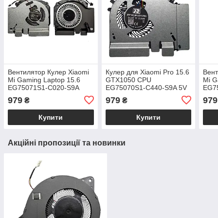
Вентилятор Кулер Xiaomi
Кулер для Xiaomi Pro 15.6
Вент
Mi Gaming Laptop 15.6
GTX1050 CPU
Mi G
EG75071S1-C020-S9A
EG75070S1-C440-S9A 5V
EG7
GPU
CPU
979
979
979
₴
₴
Купити
Купити
Акційні пропозиції та новинки