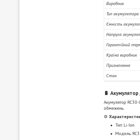
Виробник
Тип акумулятора
Ємність акумуля
Напруга акумуля
Гарантійний тер
Країна виробник
Призначення
Стан
🔋 Акумулятор 
Акумулятор RC30-0
обмежень.
⚙️
Характеристик
Тип: Li-Ion
Модель: RC