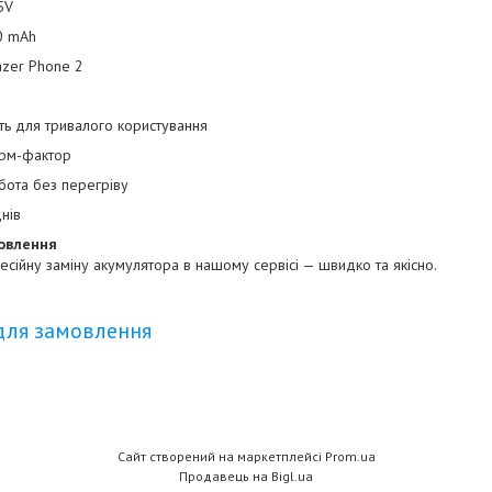
5V
00 mAh
Razer Phone 2
ть для тривалого користування
орм-фактор
бота без перегріву
днів
овлення
ійну заміну акумулятора в нашому сервісі — швидко та якісно.
для замовлення
Сайт створений на маркетплейсі
Prom.ua
Продавець на Bigl.ua