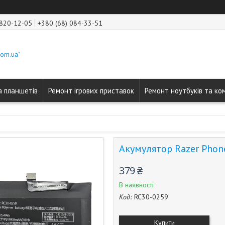
 820-12-05
+380 (68) 084-33-51
com.ua"
а планшетів
Ремонт ігрових приставок
Ремонт ноутбуків та ко
Акумулятор Razer Phon
379 ₴
В наявності
Код:
RC30-0259
Купити