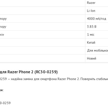
Razer
Li-Ion
тору
4000 мА/год
тору
3.85 В
мін
1 міс
Китай
Для мобільно
Новий
для Razer Phone 2 (RC30-0259)
259 — надійна заміна для смартфона Razer Phone 2. Поверніть стабільн
и:
30-0259