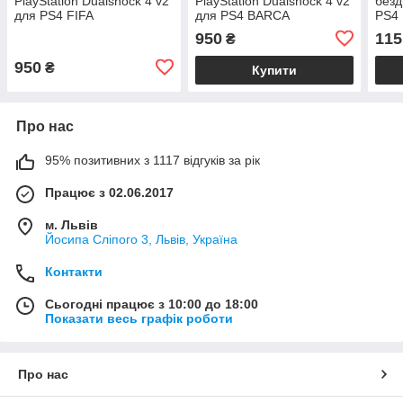
PlayStation Dualshock 4 v2
PlayStation Dualshock 4 v2
безд
для PS4 FIFA
для PS4 BARCA
PS4 
950
115
₴
950
₴
Купити
Про нас
95% позитивних з 1117 відгуків за рік
Працює з 02.06.2017
м. Львів
Йосипа Сліпого 3, Львів, Україна
Контакти
Сьогодні працює з 10:00 до 18:00
Показати весь графік роботи
Про нас