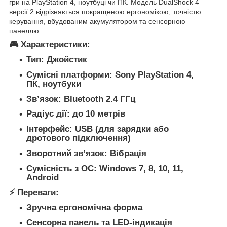
гри на PlayStation 4, ноутбуці чи ПК. Модель DualShock 4
версії 2 відрізняється покращеною ергономікою, точністю
керування, вбудованим акумулятором та сенсорною
панеллю.
🎮
Характеристики:
Тип: Джойстик
Сумісні платформи: Sony PlayStation 4,
ПК, ноутбуки
Зв’язок: Bluetooth 2.4 ГГц
Радіус дії: до 10 метрів
Інтерфейс: USB (для зарядки або
дротового підключення)
Зворотний зв’язок: Вібрація
Сумісність з ОС: Windows 7, 8, 10, 11,
Android
⚡
Переваги:
Зручна ергономічна форма
Сенсорна панель та LED-індикація