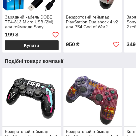
Зарядний кабель DOBE
Бездротовий геймпад
Заря
TP4-813 Micro USB (2М)
PlayStation Dualshock 4 v2
Sony
для геймпада Sony
для PS4 God of War2
2 ге
DualShock PS4
199
₴
950
349
₴
Купити
Подібні товари компанії
Бездротовий геймпад
Бездротовий геймпад
Кон