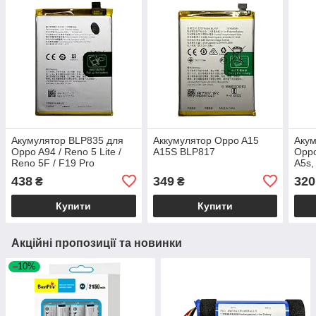
Акумулятор BLP835 для
Аккумулятор Oppo A15
Акум
Oppo A94 / Reno 5 Lite /
A15S BLP817
Oppo
Reno 5F / F19 Pro
A5s,
438
349
320
₴
₴
Купити
Купити
Акційні пропозиції та новинки
–10%