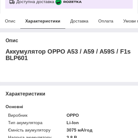
Доступна доставка
Опис
Характеристики
Доставка
Оплата
Умови 
Опис
Аккумулятор OPPO A53 / A59 / A59S / F1s
BLP601
Характеристики
Основні
Виробник
OPPO
Тип акумулятора
Li-Ion
Ємність акумулятору
3075 мА/год
Напруга акумулятору
3.8 В