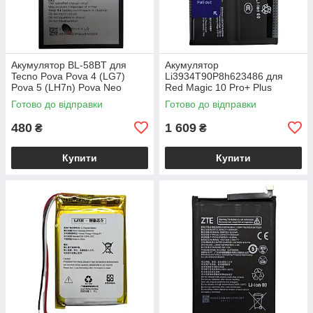
Акумулятор BL-58BT для
Акумулятор
Tecno Pova Pova 4 (LG7)
Li3934T90P8h623486 для
Pova 5 (LH7n) Pova Neo
Red Magic 10 Pro+ Plus
Готово до відправки
Готово до відправки
480
1 609
₴
₴
Купити
Купити