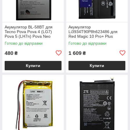
Акумулятор BL-58BT для
Акумулятор
Tecno Pova Pova 4 (LG7)
Li3934T90P8h623486 для
Pova 5 (LH7n) Pova Neo
Red Magic 10 Pro+ Plus
Готово до відправки
Готово до відправки
480
1 609
₴
₴
Купити
Купити