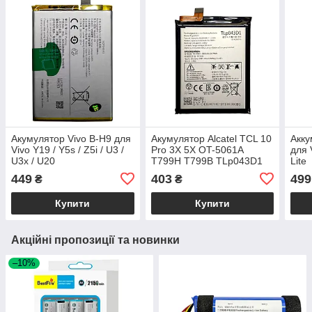
Акумулятор Vivo B-H9 для
Акумулятор Alcatel TCL 10
Акку
Vivo Y19 / Y5s / Z5i / U3 /
Pro 3X 5X OT-5061A
для 
U3x / U20
T799H T799B TLp043D1
Lite
TLp043D7
449
403
499
₴
₴
Купити
Купити
Акційні пропозиції та новинки
–10%