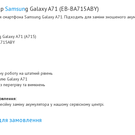
ор
Samsun
g Galaxy A71 (EB-BA715ABY)
я смартфона Samsung Galaxy A71. Підходить для заміни зношеного аку
g Galaxy A71 (A715)
BA715ABY
у роботу на штатний рівень
еллю Galaxy A71
з перегріву та вимкнень
овлення:
ійну заміну акумулятора у нашому сервісному центрі.
для замовлення