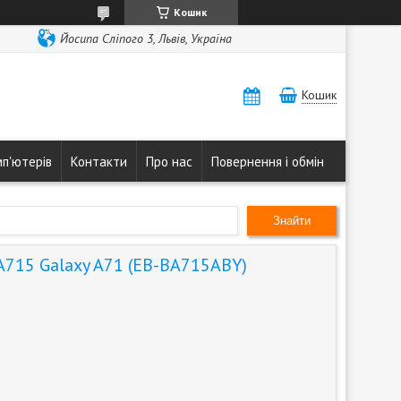
Кошик
Йосипа Сліпого 3, Львів, Україна
Кошик
мп'ютерів
Контакти
Про нас
Повернення і обмін
Знайти
715 Galaxy A71 (EB-BA715ABY)