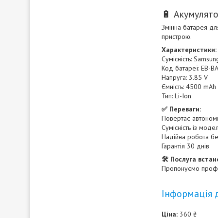
🔋 Акумулят
Змінна батарея дл
пристрою.
Характеристики:
Сумісність: Samsun
Код батареї: EB-
Напруга: 3.85 V
Ємність: 4500 mAh
Тип: Li-Ion
✅ Переваги:
Повертає автономн
Сумісність із мод
Надійна робота бе
Гарантія 30 днів
🛠 Послуга встан
Пропонуємо профес
Інформація 
Ціна:
360 ₴