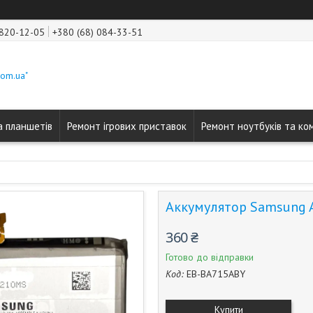
 820-12-05
+380 (68) 084-33-51
com.ua"
а планшетів
Ремонт ігрових приставок
Ремонт ноутбуків та ко
Аккумулятор Samsung A
360 ₴
Готово до відправки
Код:
EB-BA715ABY
Купити