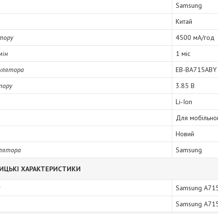
Samsung
Китай
тору
4500 мА/год
мін
1 міс
улятора
EB-BA715ABY
тору
3.85 В
Li-Ion
Для мобільно
Новий
улятора
Samsung
ИЦЬКІ ХАРАКТЕРИСТИКИ
Samsung A715
Samsung A715