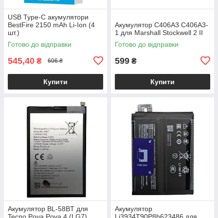
USB Type-C акумулятори
BestFire 2150 mAh Li-Ion (4
Акумулятор C406A3 C406A3-
шт.)
1 для Marshall Stockwell 2 II
Готово до відправки
Готово до відправки
545,40
599
₴
₴
606 ₴
Купити
Купити
Акумулятор BL-58BT для
Акумулятор
Tecno Pova Pova 4 (LG7)
Li3934T90P8h623486 для