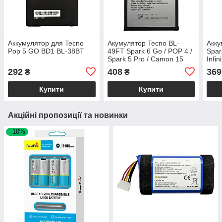
Аккумулятор для Tecno
Акумулятор Tecno BL-
Акку
Pop 5 GO BD1 BL-38BT
49FT Spark 6 Go / POP 4 /
Spar
Spark 5 Pro / Camon 15
Infin
58A
292
408
369
₴
₴
Купити
Купити
Акційні пропозиції та новинки
–10%