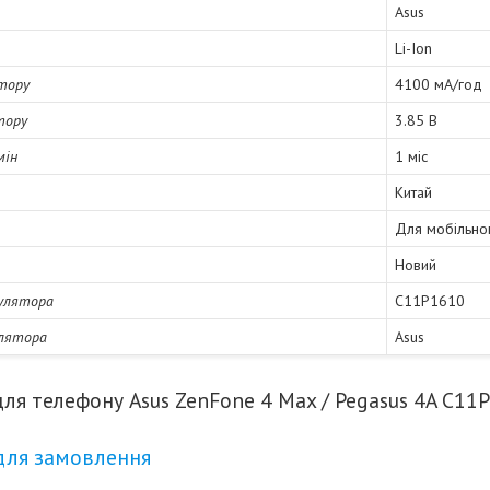
Asus
Li-Ion
тору
4100 мА/год
тору
3.85 В
мін
1 міс
Китай
Для мобільно
Новий
улятора
C11P1610
улятора
Asus
ля телефону Asus ZenFone 4 Max / Pegasus 4A C11
для замовлення