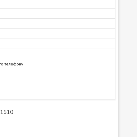
го телефону
P1610