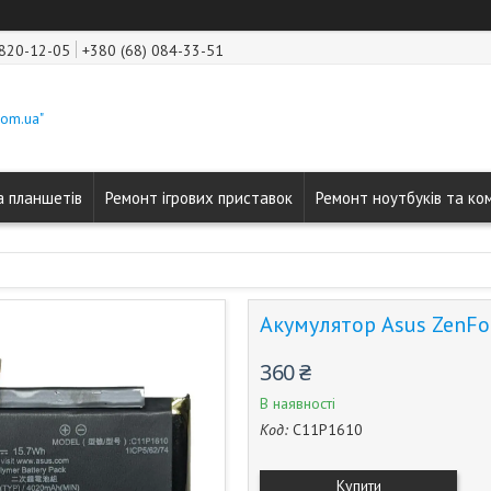
 820-12-05
+380 (68) 084-33-51
com.ua"
а планшетів
Ремонт ігрових приставок
Ремонт ноутбуків та ко
Акумулятор Asus ZenFo
360 ₴
В наявності
Код:
C11P1610
Купити