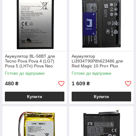
Акумулятор BL-58BT для
Акумулятор
Tecno Pova Pova 4 (LG7)
Li3934T90P8h623486 для
Pova 5 (LH7n) Pova Neo
Red Magic 10 Pro+ Plus
Готово до відправки
Готово до відправки
480
1 609
₴
₴
Купити
Купити