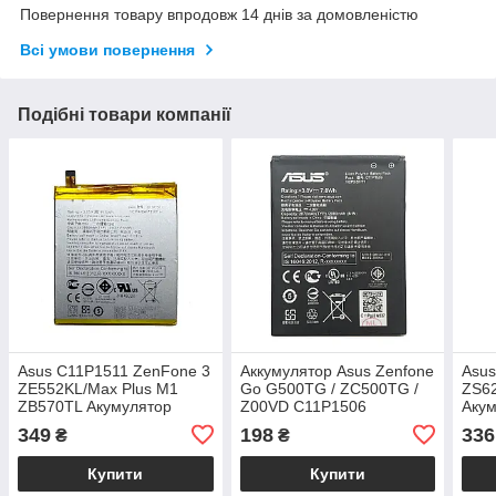
Повернення товару впродовж 14 днів за домовленістю
Всі умови повернення
Подібні товари компанії
Asus C11P1511 ZenFone 3
Аккумулятор Asus Zenfone
Asus
ZE552KL/Max Plus M1
Go G500TG / ZC500TG /
ZS6
ZB570TL Акумулятор
Z00VD C11P1506
Акум
Батарея
349
198
336
₴
₴
Купити
Купити