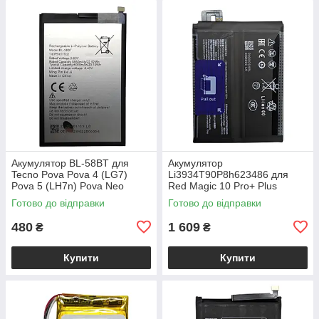
Акумулятор BL-58BT для
Акумулятор
Tecno Pova Pova 4 (LG7)
Li3934T90P8h623486 для
Pova 5 (LH7n) Pova Neo
Red Magic 10 Pro+ Plus
Готово до відправки
Готово до відправки
480
1 609
₴
₴
Купити
Купити