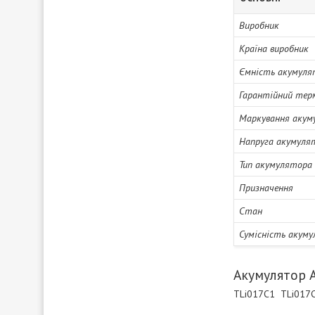
Виробник
Країна виробник
Ємність акумуля
Гарантійний тер
Маркування акум
Напруга акумуля
Тип акумулятора
Призначення
Стан
Сумісність акум
Акумулятор A
TLi017C1 TLi017