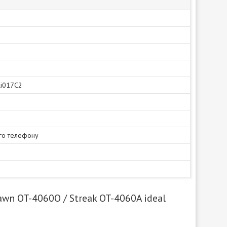
Li017C2
го телефону
wn OT-4060O / Streak OT-4060A ideal