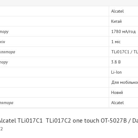
Alcatel
Китай
тору
1780 мА/год
мін
1 міс
улятора
TLi017C1 / T
тору
3.8 В
Li-Ion
Для мобільно
Новий
улятора
Alcatel
lcatel TLi017C1 TLi017C2 one touch OT-5027B / Da
C2