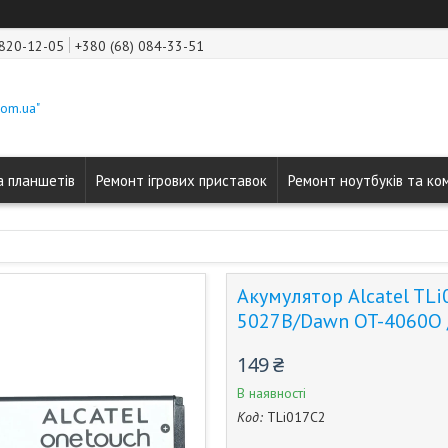
 820-12-05
+380 (68) 084-33-51
com.ua"
а планшетів
Ремонт ігрових приставок
Ремонт ноутбуків та ко
Акумулятор Alcatel TLi
5027B/Dawn OT-4060O /
149 ₴
В наявності
Код:
TLi017C2