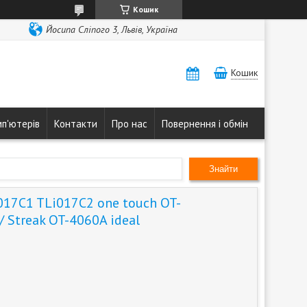
Кошик
Йосипа Сліпого 3, Львів, Україна
Кошик
мп'ютерів
Контакти
Про нас
Повернення і обмін
Знайти
017C1 TLi017C2 one touch OT-
 Streak OT-4060A ideal