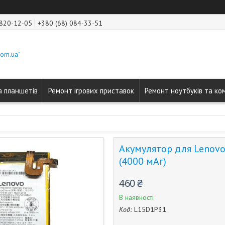
 820-12-05
+380 (68) 084-33-51
com.ua"
а планшетів
Ремонт ігрових приставок
Ремонт ноутбуків та ко
Акумулятор для Lenovo
(4000 мАг)
460 ₴
В наявності
Код:
L15D1P31