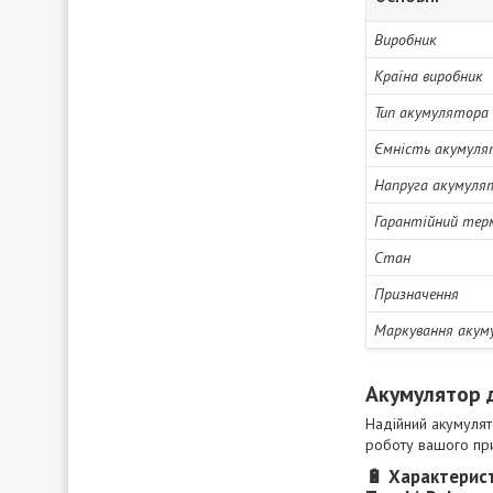
Виробник
Країна виробник
Тип акумулятора
Ємність акумуля
Напруга акумуля
Гарантійний тер
Стан
Призначення
Маркування акум
Акумулятор д
Надійний акумуля
роботу вашого при
🔋
Характерис