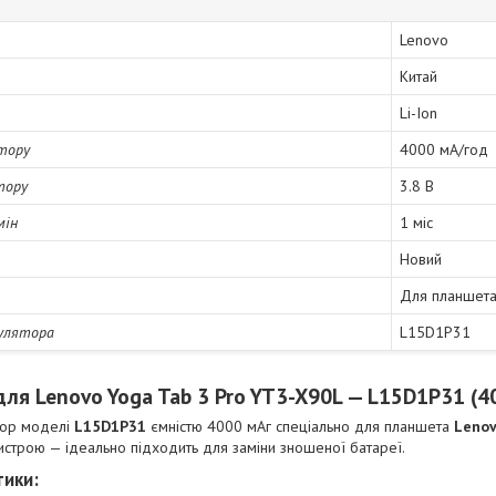
Lenovo
Китай
Li-Ion
тору
4000 мА/год
тору
3.8 В
мін
1 міс
Новий
Для планшет
улятора
L15D1P31
ля Lenovo Yoga Tab 3 Pro YT3-X90L — L15D1P31 (4
тор моделі
L15D1P31
ємністю 4000 мАг спеціально для планшета
Lenov
строю — ідеально підходить для заміни зношеної батареї.
тики: