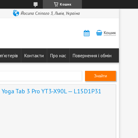
Кошик
Йосипа Сліпого 3, Львів, Україна
Кошик
мп'ютерів
Контакти
Про нас
Повернення і обмін
Знайти
 Yoga Tab 3 Pro YT3-X90L — L15D1P31