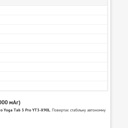
а
000 мАг)
o Yoga Tab 3 Pro YT3-X90L
. Повертає стабільну автономну