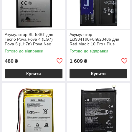
Акумулятор BL-58BT для
Акумулятор
Tecno Pova Pova 4 (LG7)
Li3934T90P8h623486 для
Pova 5 (LH7n) Pova Neo
Red Magic 10 Pro+ Plus
Готово до відправки
Готово до відправки
480
1 609
₴
₴
Купити
Купити