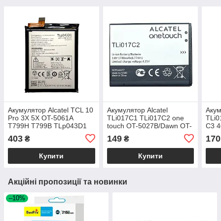
Акумулятор Alcatel TCL 10
Акумулятор Alcatel
Акум
Pro 3X 5X OT-5061A
TLi017C1 TLi017C2 one
TLi0
T799H T799B TLp043D1
touch OT-5027B/Dawn OT-
C3 4
TLp043D7
4060O / Streak OT-4060A
/ D5
403
149
170
₴
₴
ideal
Купити
Купити
Акційні пропозиції та новинки
–10%