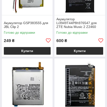
Акумулятор
Акумулятор GSP383555 для
Li3949T44P8h976547 для
JBL Clip 2
ZTE Nubia Music 2 Z2460
Готово до відправки
Готово до відправки
249
600
₴
₴
Купити
Купити