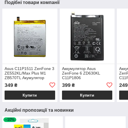
Подібні товари компанії
Asus C11P1511 ZenFone 3
Аккумулятор Asus
Акку
ZE552KL/Max Plus M1
ZenFone 6 ZD630KL
Zen
ZB570TL Акумулятор
C11P1806
C11
Батарея
349
399
249
₴
₴
Купити
Купити
Акційні пропозиції та новинки
–10%