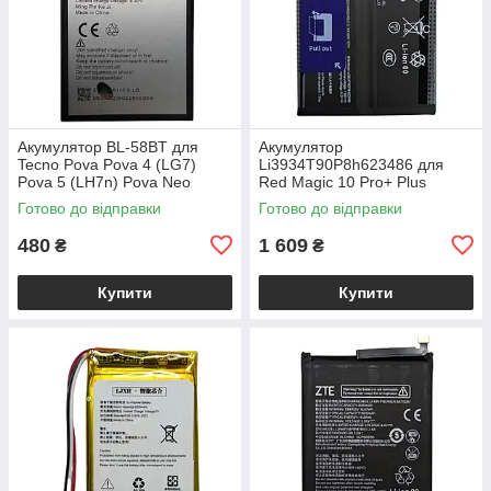
Акумулятор BL-58BT для
Акумулятор
Tecno Pova Pova 4 (LG7)
Li3934T90P8h623486 для
Pova 5 (LH7n) Pova Neo
Red Magic 10 Pro+ Plus
Готово до відправки
Готово до відправки
480
1 609
₴
₴
Купити
Купити