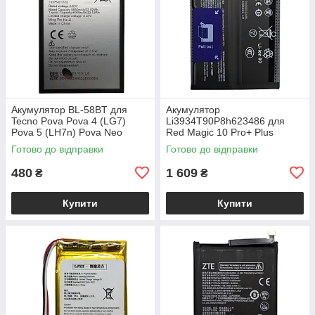
Акумулятор BL-58BT для
Акумулятор
Tecno Pova Pova 4 (LG7)
Li3934T90P8h623486 для
Pova 5 (LH7n) Pova Neo
Red Magic 10 Pro+ Plus
Готово до відправки
Готово до відправки
480
1 609
₴
₴
Купити
Купити