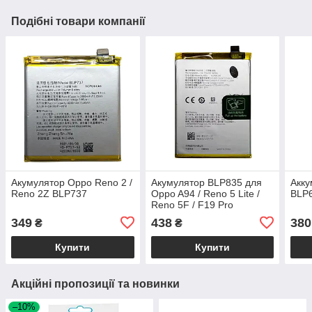
Подібні товари компанії
Акумулятор Oppo Reno 2 /
Акумулятор BLP835 для
Акку
Reno 2Z BLP737
Oppo A94 / Reno 5 Lite /
BLP
Reno 5F / F19 Pro
349
438
380
₴
₴
Купити
Купити
Акційні пропозиції та новинки
–10%