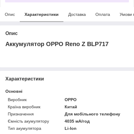
Опис
Характеристики
Доставка
Оплата
Умови 
Опис
Аккумулятор OPPO Reno Z BLP717
Характеристики
Основні
Виробник
OPPO
Країна виробник
Китай
Призначення
Для мобільного телефону
Ємність акумулятору
4035 мА/год
Тип акумулятора
Li-Ion