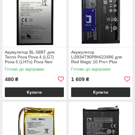
Акумулятор BL-58BT для
Акумулятор
Tecno Pova Pova 4 (LG7)
Li3934T90P8h623486 для
Pova 5 (LH7n) Pova Neo
Red Magic 10 Pro+ Plus
Готово до відправки
Готово до відправки
480
1 609
₴
₴
Купити
Купити