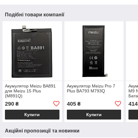
Подібні товари компанії
Акумулятор Meizu BA891
Акумулятор Meizu Pro 7
Акум
для Meizu 15 Plus
Plus BA793 M793Q
M9 
(M891Q)
Бат
290
405
414
₴
₴
Купити
Купити
Акційні пропозиції та новинки