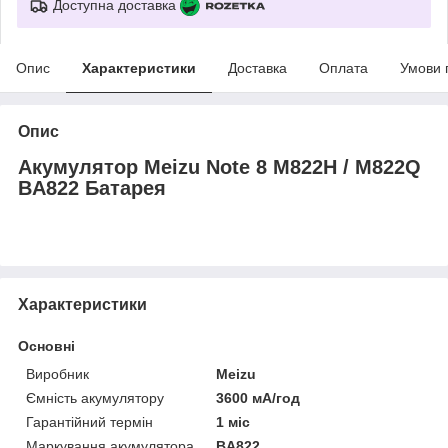
Доступна доставка
Опис
Характеристики
Доставка
Оплата
Умови 
Опис
Акумулятор Meizu Note 8 M822H / M822Q
BA822 Батарея
Характеристики
Основні
Виробник
Meizu
Ємність акумулятору
3600 мА/год
Гарантійний термін
1 міс
Маркування акумулятора
BA822