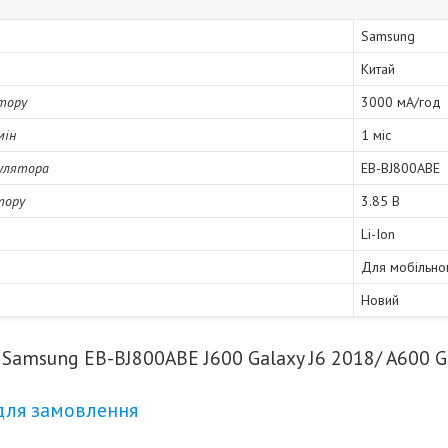
Samsung
Китай
тору
3000 мА/год
мін
1 міс
улятора
EB-BJ800ABE
тору
3.85 В
Li-Ion
Для мобільно
Новий
Samsung EB-BJ800ABE J600 Galaxy J6 2018/ A600 Gal
для замовлення