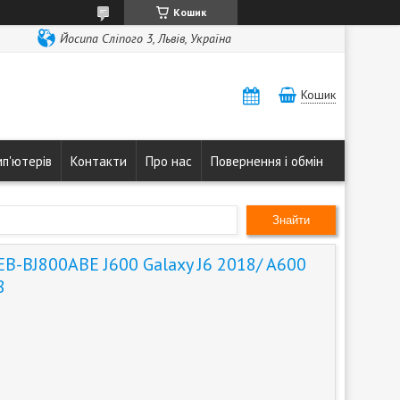
Кошик
Йосипа Сліпого 3, Львів, Україна
Кошик
мп'ютерів
Контакти
Про нас
Повернення і обмін
Знайти
B-BJ800ABE J600 Galaxy J6 2018/ A600
8