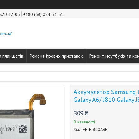
 820-12-05
+380 (68) 084-33-51
com.ua"
а планшетів
Ремонт ігрових приставок
Ремонт ноутбуків та ко
Аккумулятор Samsung E
Galaxy A6/ J810 Galaxy J
309 ₴
В наявності
Код:
EB-BJ800ABE