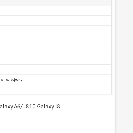
го телефону
axy A6/ J810 Galaxy J8