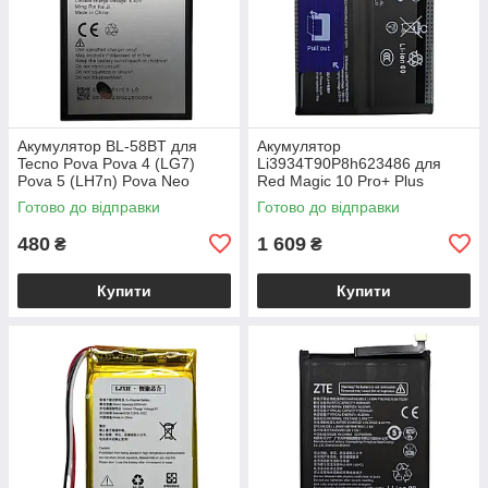
Акумулятор BL-58BT для
Акумулятор
Tecno Pova Pova 4 (LG7)
Li3934T90P8h623486 для
Pova 5 (LH7n) Pova Neo
Red Magic 10 Pro+ Plus
Готово до відправки
Готово до відправки
480
1 609
₴
₴
Купити
Купити