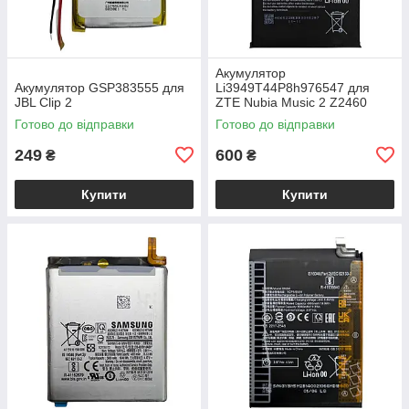
Акумулятор
Акумулятор GSP383555 для
Li3949T44P8h976547 для
JBL Clip 2
ZTE Nubia Music 2 Z2460
Готово до відправки
Готово до відправки
249
600
₴
₴
Купити
Купити