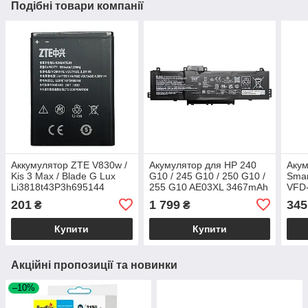
Подібні товари компанії
Аккумулятор ZTE V830w /
Акумулятор для HP 240
Акум
Kis 3 Max / Blade G Lux
G10 / 245 G10 / 250 G10 /
Smar
Li3818t43P3h695144
255 G10 AE03XL 3467mAh
VFD
41.04Wh
Li3
201
1 799
345
₴
₴
Купити
Купити
Акційні пропозиції та новинки
–10%