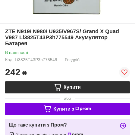
ZTE N919/ N980/ U935/V967S/ Grand X Quad
V987 Li3825T43P3h775549 Акумулятор
Батарея
В наявності
Код: Li3825T43P3h775549
Роздріб
242
₴
Купити
або
Купити з
Що таке купити з Пром?
Замовлення під захистом