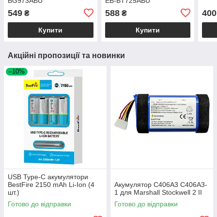
BG973ABU
EB-BT725ABU
549
588
400
₴
₴
Купити
Купити
Акційні пропозиції та новинки
–10%
USB Type-C акумулятори
BestFire 2150 mAh Li-Ion (4
Акумулятор C406A3 C406A3-
шт.)
1 для Marshall Stockwell 2 II
Готово до відправки
Готово до відправки