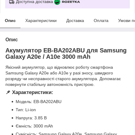
Доступна доставка
Опис
Характеристики
Доставка
Оплата
Умови п
Опис
Акумулятор EB-BA202ABU для Samsung
Galaxy A20e / A10e 3000 mAh
Якісний акумулятор, що відновлює роботу смартфона
Samsung Galaxy A20e або A10e у разі зносу, швидкого
розряду чи несправності старого акумулятора. Допомагає
повернути стабільну автономність пристрою.
📌 Характеристики:
Модель: EB-BA202ABU
Тип: Li-ion
Напруга: 3.85 В
Ємність: 3000 mAh
Сумісність: Samsung Galaxy A20e, Samsung Galaxy