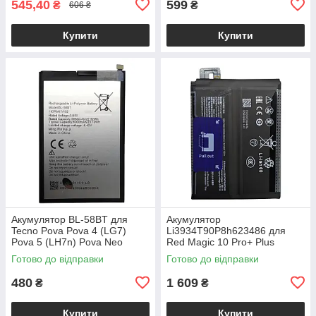
545,40
599
₴
₴
606 ₴
Купити
Купити
Акумулятор BL-58BT для
Акумулятор
Tecno Pova Pova 4 (LG7)
Li3934T90P8h623486 для
Pova 5 (LH7n) Pova Neo
Red Magic 10 Pro+ Plus
Готово до відправки
Готово до відправки
480
1 609
₴
₴
Купити
Купити