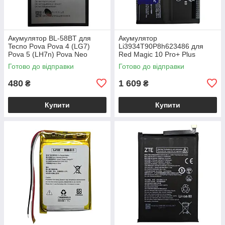
Акумулятор BL-58BT для
Акумулятор
Tecno Pova Pova 4 (LG7)
Li3934T90P8h623486 для
Pova 5 (LH7n) Pova Neo
Red Magic 10 Pro+ Plus
Готово до відправки
Готово до відправки
480
1 609
₴
₴
Купити
Купити