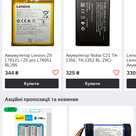
Аккумулятор Lenovo Z6
Акумулятор Nokia C21 TA-
Leno
L78121 / Z6 pro L78051
1356, TA-1352 BL-29Ci
Lemo
BL296
Акум
344
325
330
₴
₴
Купити
Купити
Акційні пропозиції та новинки
–10%