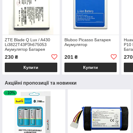
ZTE Blade Q Lux / A430
Bluboo Picasso Батарея
Hua
Li3822T43P3h675053
Акумулятор
P10 
Акумулятор Батарея
Бат
230
201
270
₴
₴
Купити
Купити
Акційні пропозиції та новинки
–10%