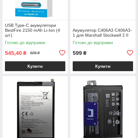
USB Type-C акумулятори
BestFire 2150 mAh Li-Ion (4
Акумулятор C406A3 C406A3-
шт.)
1 для Marshall Stockwell 2 II
Готово до відправки
Готово до відправки
545,40
599
₴
₴
606 ₴
Купити
Купити