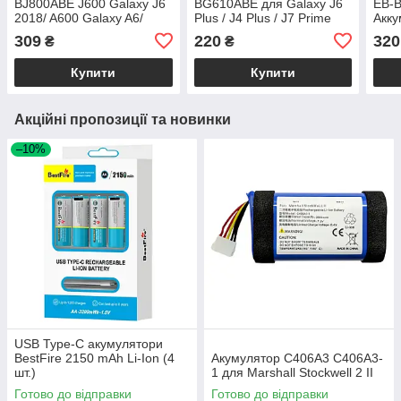
BJ800ABE J600 Galaxy J6
BG610ABE для Galaxy J6
EB-
2018/ A600 Galaxy A6/
Plus / J4 Plus / J7 Prime
Акку
J810 Galaxy J8
309
220
320
₴
₴
Купити
Купити
Акційні пропозиції та новинки
–10%
USB Type-C акумулятори
BestFire 2150 mAh Li-Ion (4
Акумулятор C406A3 C406A3-
шт.)
1 для Marshall Stockwell 2 II
Готово до відправки
Готово до відправки