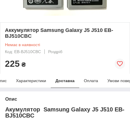
Аккумулятор Samsung Galaxy J5 J510 EB-
BJ510CBC
Немає в наявності
Код: EB-BJ510CBC
Роздріб
225
₴
пис
Характеристики
Доставка
Оплата
Умови пове
Опис
Акумулятор Samsung Galaxy J5 J510 EB-
BJ510CBC