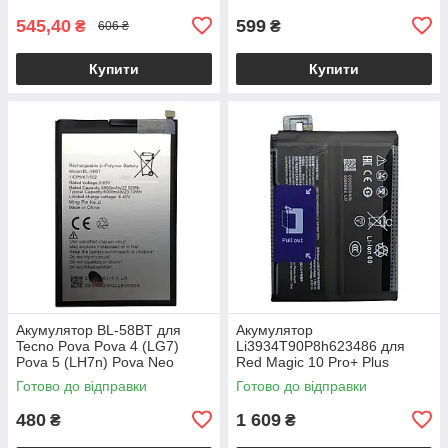
545,40
599
₴
₴
606 ₴
Купити
Купити
Акумулятор BL-58BT для
Акумулятор
Tecno Pova Pova 4 (LG7)
Li3934T90P8h623486 для
Pova 5 (LH7n) Pova Neo
Red Magic 10 Pro+ Plus
Готово до відправки
Готово до відправки
480
1 609
₴
₴